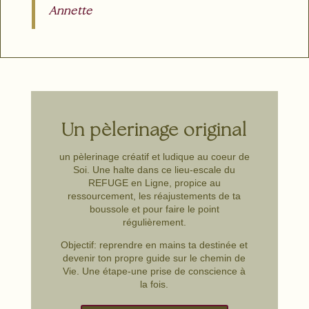
Annette
Un pèlerinage original
un pèlerinage créatif et ludique au coeur de
Soi. Une halte dans ce lieu-escale du
REFUGE en Ligne, propice au
ressourcement, les réajustements de ta
boussole et pour faire le point
régulièrement.
Objectif: reprendre en mains ta destinée et
devenir ton propre guide sur le chemin de
Vie. Une étape-une prise de conscience à
la fois.