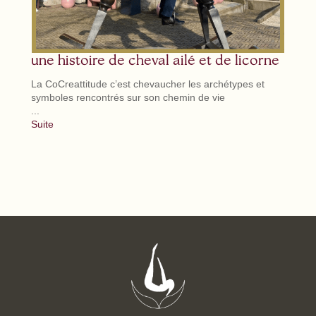
Le cal
même e
CoCr...
Suite
une histoire de cheval ailé et de licorne
La CoCreattitude c’est chevaucher les archétypes et
symboles rencontrés sur son chemin de vie
...
Suite