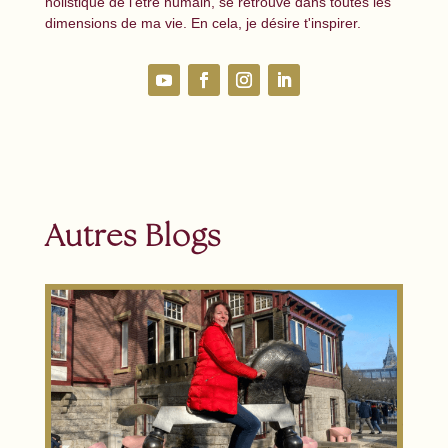
holistique de l'être humain, se retrouve dans toutes les
dimensions de ma vie. En cela, je désire t'inspirer.
Autres Blogs
Calen