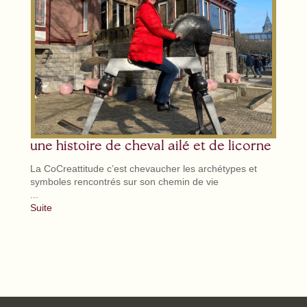
Calen
Le cal
même e
CoCr...
Suite
une histoire de cheval ailé et de licorne
La CoCreattitude c’est chevaucher les archétypes et
symboles rencontrés sur son chemin de vie
...
Suite