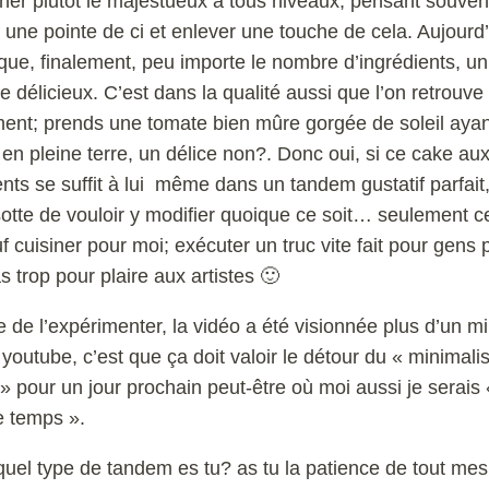
her plutôt le majestueux à tous niveaux, pensant souven
r une pointe de ci et enlever une touche de cela. Aujourd’
que, finalement, peu importe le nombre d’ingrédients, un
re délicieux. C’est dans la qualité aussi que l’on retrouve
iment; prends une tomate bien mûre gorgée de soleil aya
en pleine terre, un délice non?. Donc oui, si ce cake au
ents se suffit à lui même dans un tandem gustatif parfait,
sotte de vouloir y modifier quoique ce soit… seulement c
uf cuisiner pour moi; exécuter un truc vite fait pour gens
s trop pour plaire aux artistes 🙂
te de l’expérimenter, la vidéo a été visionnée plus d’un mi
r youtube, c’est que ça doit valoir le détour du « minimal
 » pour un jour prochain peut-être où moi aussi je serais 
e temps ».
 quel type de tandem es tu? as tu la patience de tout mes