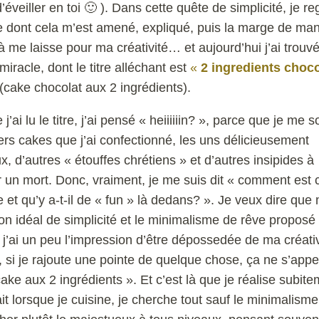
’éveiller en toi 🙂 ). Dans cette quête de simplicité, je re
 dont cela m’est amené, expliqué, puis la marge de ma
à me laisse pour ma créativité… et aujourd’hui j’ai trouvé
miracle, dont le titre alléchant est
«
2 ingredients choc
(cake chocolat aux 2 ingrédients).
j’ai lu le titre, j’ai pensé « heiiiiiin? », parce que je me 
ers cakes que j’ai confectionné, les uns délicieusement
x, d’autres « étouffes chrétiens » et d’autres insipides à
er un mort. Donc, vraiment, je me suis dit « comment est 
e et qu’y a-t-il de « fun » là dedans? ». Je veux dire que 
n idéal de simplicité et le minimalisme de rêve proposé 
, j’ai un peu l’impression d’être dépossedée de ma créativ
, si je rajoute une pointe de quelque chose, ça ne s’appe
cake aux 2 ingrédients ». Et c’est là que je réalise subite
ait lorsque je cuisine, je cherche tout sauf le minimalisme