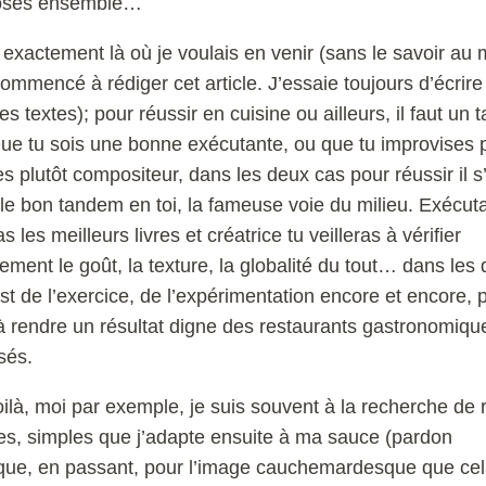
oses ensemble…
t exactement là où je voulais en venir (sans le savoir a
 commencé à rédiger cet article. J’essaie toujours d’écrir
es textes); pour réussir en cuisine ou ailleurs, il faut un
ue tu sois une bonne exécutante, ou que tu improvises 
es plutôt compositeur, dans les deux cas pour réussir il s
 le bon tandem en toi, la fameuse voie du milieu. Exécut
s les meilleurs livres et créatrice tu veilleras à vérifier
rement le goût, la texture, la globalité du tout… dans les
est de l’exercice, de l’expérimentation encore et encore, 
 à rendre un résultat digne des restaurants gastronomiqu
isés.
oilà, moi par exemple, je suis souvent à la recherche de 
es, simples que j’adapte ensuite à ma sauce (pardon
ue, en passant, pour l’image cauchemardesque que ce