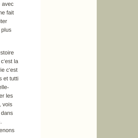
e avec
e fait
iter
 plus
stoire
c’est la
ie c’est
et tutti
lle-
er les
 vois
r dans
.
renons