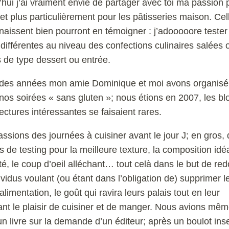
’hui j’ai vraiment envie de partager avec toi ma passion 
 et plus particulièrement pour les pâtisseries maison. Cel
aissent bien pourront en témoigner : j’adooooore tester
différentes au niveau des confections culinaires salées 
 de type dessert ou entrée.
des années mon amie Dominique et moi avons organisé,
nos soirées « sans gluten »; nous étions en 2007, les bl
lectures intéressantes se faisaient rares.
ssions des journées à cuisiner avant le jour J; en gros,
s de testing pour la meilleure texture, la composition idéa
ité, le coup d’oeil alléchant… tout celà dans le but de re
ividus voulant (ou étant dans l’obligation de) supprimer l
alimentation, le goût qui ravira leurs palais tout en leur
nt le plaisir de cuisiner et de manger. Nous avions mê
un livre sur la demande d’un éditeur; après un boulot in