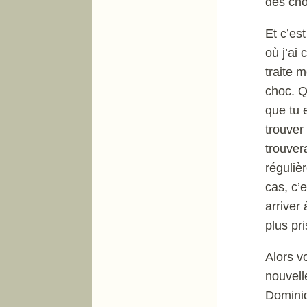
des ch
Et c’es
où j’ai
traite m
choc. Q
que tu 
trouver
trouvera
réguliè
cas, c’
arriver
plus pr
Alors v
nouvell
Dominiq