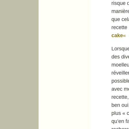
risque d
manière
que cel
recette 
cake
«
Lorsque 
des div
moelleu
réveill
possibl
avec mo
recette
ben oui
plus « 
qu’en f