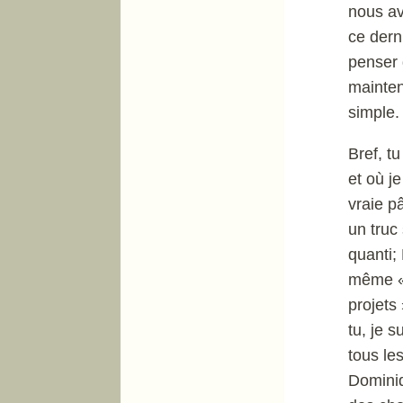
nous av
ce dern
penser 
mainten
simple.
Bref, t
et où j
vraie p
un truc
quanti;
même « j
projets
tu, je 
tous le
Dominiq