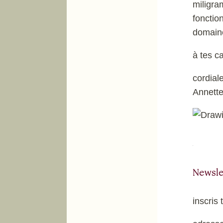
miligra
fonctio
domaine
à tes c
cordial
Annett
Newsle
inscris 