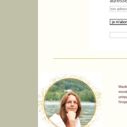
adresse
Maste
monde
uniqu
t'insp