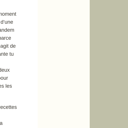
u moment
e d’une
 tandem
parce
’agit de
ante tu
 deux
pour
es les
recettes
la