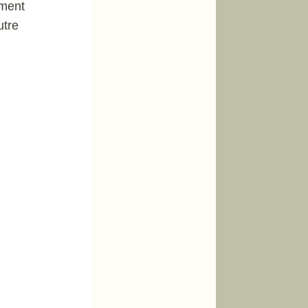
mment
utre