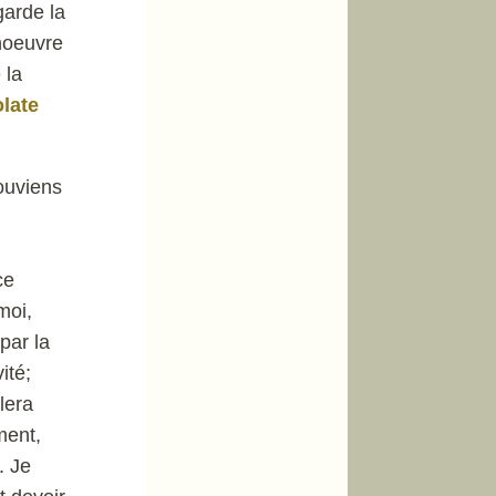
garde la
noeuvre
 la
olate
souviens
ce
moi,
par la
ité;
lera
ment,
. Je