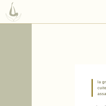
la g
cuit
assa