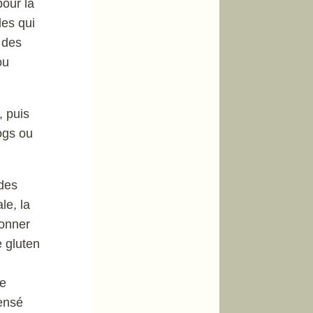
pour la
les qui
 des
ou
 puis
ogs ou
 des
le, la
donner
e gluten
me
sensé