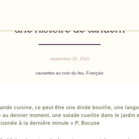
une histoire de tandem
septembre 18, 2015
causettes au coin du feu
,
Français
rande cuisine, ce peut être une dinde bouillie, une lang
e au dernier moment, une salade cueillie dans le jardin 
isonée à la dernière minute » P. Bocuse