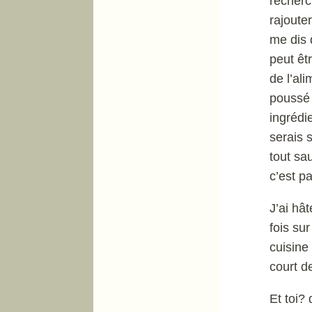
recherc
rajoute
me dis 
peut êt
de l’al
poussé 
ingrédi
serais 
tout sa
c’est pa
J’ai hâ
fois su
cuisine
court d
Et toi?