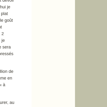
t devoir
hui je
 plat
 le goût
nt
x 2
 je
e sera
 pressés
llion de
isme en
« à
urer, au