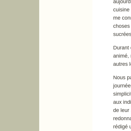
aujourd
cuisine
me conn
choses 
sucrées
Durant 
animé, 
autres 
Nous pa
journée
simplic
aux ind
de leur 
redonna
rédigé 