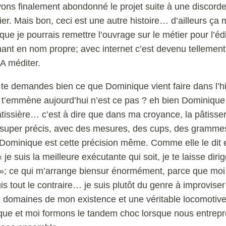
ons finalement abondonné le projet suite à une discord
ier. Mais bon, ceci est une autre histoire… d’ailleurs ça m
que je pourrais remettre l’ouvrage sur le métier pour l’éd
ant en nom propre; avec internet c’est devenu tellement
 A méditer.
u te demandes bien ce que Dominique vient faire dans l’hi
e t’emmène aujourd’hui n’est ce pas ? eh bien Dominique 
âtissière… c’est à dire que dans ma croyance, la pâtisser
 super précis, avec des mesures, des cups, des grammes 
 Dominique est cette précision même. Comme elle le dit e
e suis la meilleure exécutante qui soit, je te laisse dirig
 »; ce qui m’arrange biensur énormément, parce que moi,
suis tout le contraire… je suis plutôt du genre à improvise
s domaines de mon existence et une véritable locomotive
ue et moi formons le tandem choc lorsque nous entrep