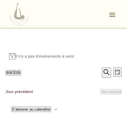
Évènements
Il n’y a pas d’évènements à venir.
Notice
for
Nav
Recher
8/8/2026
août
Jour
Sélectionnez
Recherche
de
et
une
8,
vu
date.
navigat
Jour précédent
Jour suivant
Év
2026
de
S’abonner au calendrier
vues
Évène