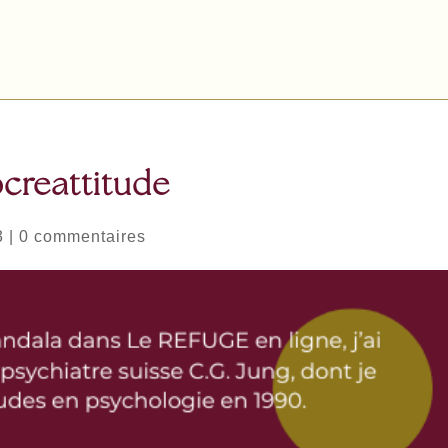
ocreattitude
3
|
0 commentaires