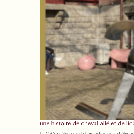
une histoire de cheval ailé et de li
La CoCreattitude c’est chevaucher les archétype