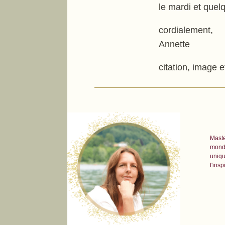
le mardi et quel
cordialement,
Annette
citation, image 
Maste
monde
uniqu
t'insp